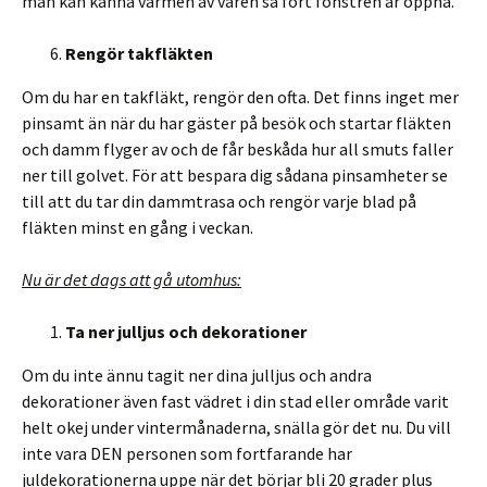
man kan känna värmen av våren så fort fönstren är öppna.
Rengör takfläkten
Om du har en takfläkt, rengör den ofta. Det finns inget mer
pinsamt än när du har gäster på besök och startar fläkten
och damm flyger av och de får beskåda hur all smuts faller
ner till golvet. För att bespara dig sådana pinsamheter se
till att du tar din dammtrasa och rengör varje blad på
fläkten minst en gång i veckan.
Nu är det dags att gå utomhus:
Ta ner julljus och dekorationer
Om du inte ännu tagit ner dina julljus och andra
dekorationer även fast vädret i din stad eller område varit
helt okej under vintermånaderna, snälla gör det nu. Du vill
inte vara DEN personen som fortfarande har
juldekorationerna uppe när det börjar bli 20 grader plus