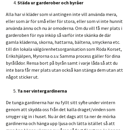
Städa ur garderober och byråer
Alla har vi kläder som vi antingen inte vill använda mera,
eller som är för små eller för stora, eller som vi inte hunnit
använda ännu och nu är omoderna. Om du vill få mer plats i
garderoben för nya inköp så varför inte skänka de där
gamla kläderna, skorna, hattarna, bältena, smyckena etc.
till din lokala välgörenhetsorganisation som Röda Korset,
Erikshjälpen, Myrorna o.s.v. Samma process gäller för dina
byrålådor. Rensa bort på byrån samt i varje låda så att du
inte bara får mer plats utan också kan stänga dem utan att
något sticker ut.
Ta ner vintergardinerna
De tunga gardinerna har nu fyllt sitt syfte under vintern
genom att skydda oss från det kalla draget/vinden som
smyger sig in i huset. Nu är det dags att ta ner de mörka
gardinerna och hänga upp ljusa och lätta istället så att