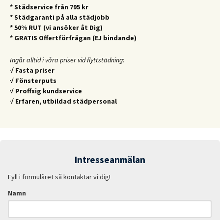
* Städservice från 795 kr
* Städgaranti på alla städjobb
* 50% RUT (vi ansöker åt Dig)
* GRATIS Offertförfrågan (EJ bindande)
Ingår alltid i våra priser vid flyttstädning:
√ Fasta priser
√ Fönsterputs
√ Proffsig kundservice
√ Erfaren, utbildad städpersonal
Intresseanmälan
Fyll i formuläret så kontaktar vi dig!
Namn