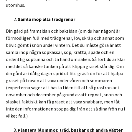
utomhus.
Samla ihop alla trädgrenar
Din gård på framsidan och baksidan (om du har någon) är
förmodligen full med trädgrenar, löv, skräp och annat som
blivit gömt i snön under vintern. Det du måste göra är att
samla ihop några sopkassar, sop, kratta, spade och en
ordentlig soptunna och ta hand om saken. Så fort du är klar
med det så kanske tanken på att klippa gräset slår dig. Om
din gård är i dålig dager sprid ut lite gräsfrön för att hjälpa
gräset på traven att växa under våren och sommaren
(experterna säger att bästa tiden till att så gräsfrön är i
november och december på grund av att regnet, snön och
slasket faktiskt kan få gräset att växa snabbare, men låt
inte den informationen stoppa dig från att så dina frön nu i
vilket fall.).
Plantera blommor, träd, buskar och andra växter