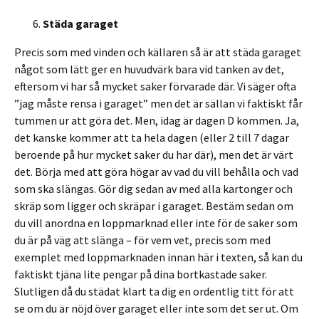
Städa garaget
Precis som med vinden och källaren så är att städa garaget
något som lätt ger en huvudvärk bara vid tanken av det,
eftersom vi har så mycket saker förvarade där. Vi säger ofta
”jag måste rensa i garaget” men det är sällan vi faktiskt får
tummen ur att göra det. Men, idag är dagen D kommen. Ja,
det kanske kommer att ta hela dagen (eller 2 till 7 dagar
beroende på hur mycket saker du har där), men det är värt
det. Börja med att göra högar av vad du vill behålla och vad
som ska slängas. Gör dig sedan av med alla kartonger och
skräp som ligger och skräpar i garaget. Bestäm sedan om
du vill anordna en loppmarknad eller inte för de saker som
du är på väg att slänga – för vem vet, precis som med
exemplet med loppmarknaden innan här i texten, så kan du
faktiskt tjäna lite pengar på dina bortkastade saker.
Slutligen då du städat klart ta dig en ordentlig titt för att
se om du är nöjd över garaget eller inte som det ser ut. Om