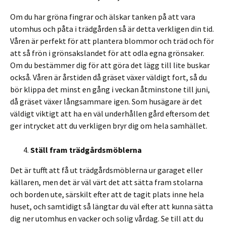
Om du har gröna fingrar och älskar tanken på att vara
utomhus och påta i trädgården så är detta verkligen din tid.
Våren är perfekt för att plantera blommor och träd och för
att så frön i grönsakslandet för att odla egna grönsaker.
Om du bestämmer dig för att göra det lägg till lite buskar
också. Våren är årstiden då gräset växer väldigt fort, så du
bör klippa det minst en gång i veckan åtminstone till juni,
då gräset växer långsammare igen. Som husägare är det
väldigt viktigt att ha en väl underhållen gård eftersom det
ger intrycket att du verkligen bryr dig om hela samhället.
Ställ fram trädgårdsmöblerna
Det är tufft att få ut trädgårdsmöblerna ur garaget eller
källaren, men det är väl värt det att sätta fram stolarna
och borden ute, särskilt efter att de tagit plats inne hela
huset, och samtidigt så längtar du väl efter att kunna sätta
dig ner utomhus en vacker och solig vårdag. Se till att du