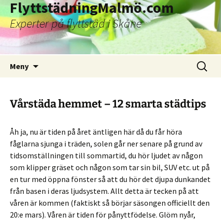
FlyttstädningMalmö.com
Experter på flyttstäd i Skåne
Hoppa
Sök
Meny
till
efter:
innehåll
Vårstäda hemmet – 12 smarta städtips
Åh ja, nu är tiden på året äntligen här då du får höra
fåglarna sjunga i träden, solen går ner senare på grund av
tidsomställningen till sommartid, du hör ljudet av någon
som klipper gräset och någon som tar sin bil, SUV etc. ut på
en tur med öppna fönster så att du hör det djupa dunkandet
från basen i deras ljudsystem. Allt detta är tecken på att
våren är kommen (faktiskt så börjar säsongen officiellt den
20:e mars). Våren är tiden för pånyttfödelse. Glöm nyår,