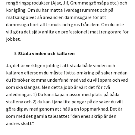
rengöringsprodukter (Ajax, Jif, Grumme grönsåpa etc.) och
kör igång. Om du har matta i vardagsrummet och på
matsalsgolvet så använd en dammsugare för att
dammsuga bort allt smuts och grus från dem. Om du inte
vill göra det själv anlita en professionell mattrengörare för
jobbet.
Städa vinden och källaren
Ja, det är verkligen jobbigt att städa både vinden och
källaren eftersom du måste flytta omkring på saker medan
du försöker komma underfund med vad du vill spara och vad
som ska slängas. Men detta jobb är värt det för två
anledningar: 1) Du kan skapa massor med plats på båda
ställena och 2) du kan tjäna lite pengar på de saker du vill
göra dig av med genom att hålla en loppmarknad. Det är
som med det gamla talesättet ”den enes skräp är den
andres skatt”.