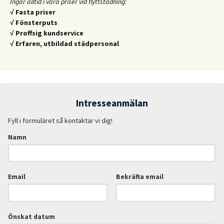
Ingår alltid i våra priser vid flyttstädning:
√ Fasta priser
√ Fönsterputs
√ Proffsig kundservice
√ Erfaren, utbildad städpersonal
Intresseanmälan
Fyll i formuläret så kontaktar vi dig!
Namn
Email
Bekräfta email
Önskat datum