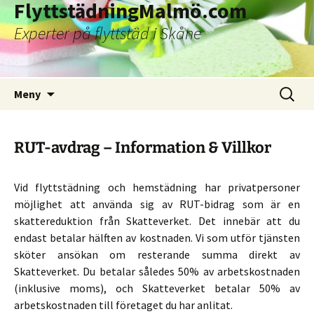
FlyttstädningMalmö.com
Experter på flyttstäd i Skåne
Hoppa
Sök
Meny
till
efter:
innehåll
RUT-avdrag – Information & Villkor
Vid flyttstädning och hemstädning har privatpersoner
möjlighet att använda sig av RUT-bidrag som är en
skattereduktion från Skatteverket. Det innebär att du
endast betalar hälften av kostnaden. Vi som utför tjänsten
sköter ansökan om resterande summa direkt av
Skatteverket. Du betalar således 50% av arbetskostnaden
(inklusive moms), och Skatteverket betalar 50% av
arbetskostnaden till företaget du har anlitat.