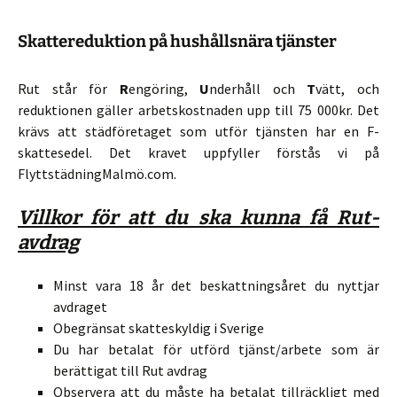
Skattereduktion på hushållsnära tjänster
Rut står för
R
engöring,
U
nderhåll och
T
vätt, och
reduktionen gäller arbetskostnaden upp till 75 000kr. Det
krävs att städföretaget som utför tjänsten har en F-
skattesedel. Det kravet uppfyller förstås vi på
FlyttstädningMalmö.com.
Villkor för att du ska kunna få Rut-
avdrag
Minst vara 18 år det beskattningsåret du nyttjar
avdraget
Obegränsat skatteskyldig i Sverige
Du har betalat för utförd tjänst/arbete som är
berättigat till Rut avdrag
Observera att du måste ha betalat tillräckligt med