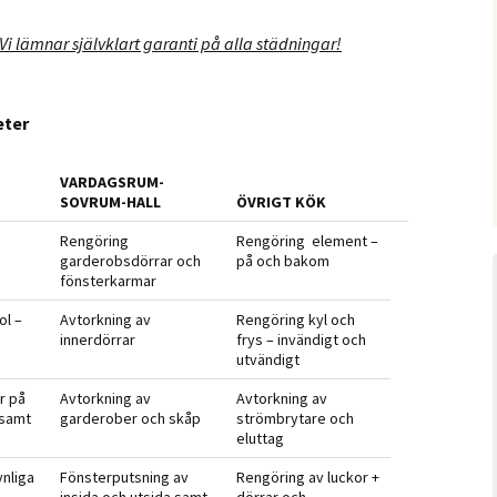
 Vi lämnar självklart garanti på alla städningar!
eter
VARDAGSRUM-
SOVRUM-HALL
ÖVRIGT KÖK
Rengöring
Rengöring element –
garderobsdörrar och
på och bakom
fönsterkarmar
ol –
Avtorkning av
Rengöring kyl och
innerdörrar
frys – invändigt och
utvändigt
r på
Avtorkning av
Avtorkning av
 samt
garderober och skåp
strömbrytare och
eluttag
ynliga
Fönsterputsning av
Rengöring av luckor +