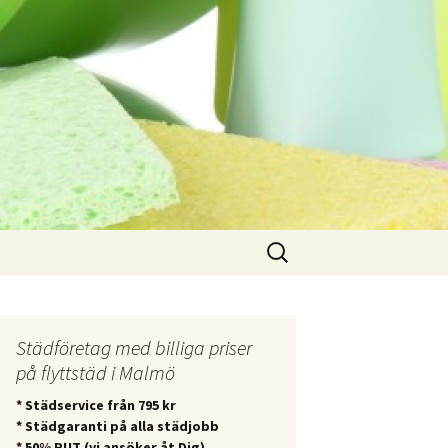
Sök
efter:
Städföretag med billiga priser
på flyttstäd i Malmö
* Städservice från 795 kr
* Städgaranti på alla städjobb
* 50% RUT (vi ansöker åt Dig)