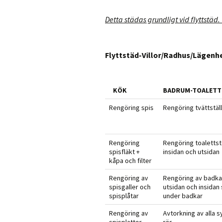
Detta städas grundligt vid flyttstäd.
Flyttstäd-Villor/Radhus/Lägenh
KÖK
BADRUM-TOALETT
Rengöring spis
Rengöring tvättställ
Rengöring
Rengöring toalettst
spisfläkt +
insidan och utsidan
kåpa och filter
Rengöring av
Rengöring av badka
spisgaller och
utsidan och insidan
spisplåtar
under badkar
Rengöring av
Avtorkning av alla s