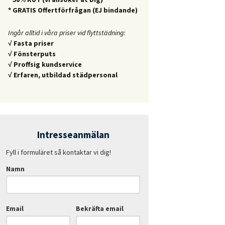
* GRATIS Offertförfrågan (EJ bindande)
Ingår alltid i våra priser vid flyttstädning:
√ Fasta priser
√ Fönsterputs
√ Proffsig kundservice
√ Erfaren, utbildad städpersonal
Intresseanmälan
Fyll i formuläret så kontaktar vi dig!
Namn
Email
Bekräfta email