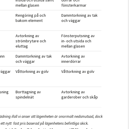
insida och utsida samt
dörrar och
mellan glasen
fönsterkarmar
Rengöring på och
Dammtorkning av tak
bakom element
och väggar
Avtorkning av
Fönsterputsning av
strömbrytare och
in- och utsida och
eluttag
mellan glasen
unn
Dammtorkning av tak
Avtorkning av
och väggar
innerdörrar
väggar
Våttorkning av golv
Våttorkning av golv
sning
Borttagning av
Avtorkning av
spindelnät
garderober och skåp
städning ifall vi anser att lägenheten är onormalt nedsmutsad, dock
r
ett nytt fast pris baserad på lägenhetens befintliga skick.