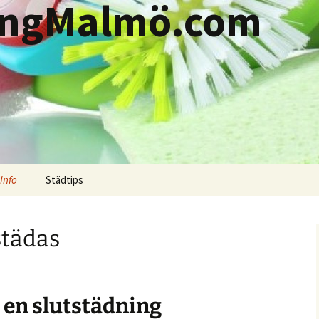
ningMalmö.com
Info
Städtips
städas
en slutstädning