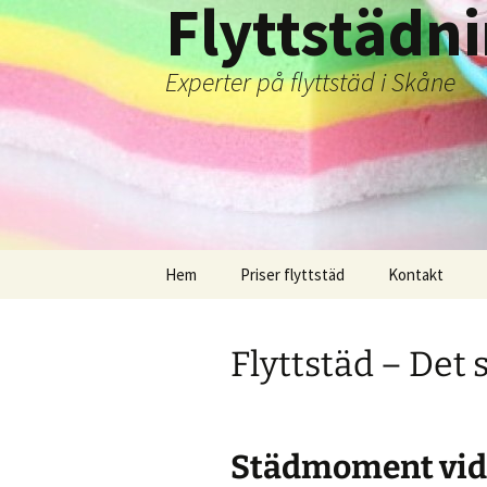
Flyttstäd
Experter på flyttstäd i Skåne
Hoppa
Hem
Priser flyttstäd
Kontakt
till
innehåll
Flyttstäd – Det 
Städmoment vid 